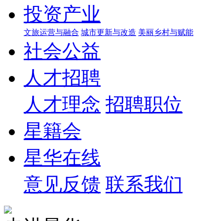
投资产业
文旅运营与融合
城市更新与改造
美丽乡村与赋能
社会公益
人才招聘
人才理念
招聘职位
星籍会
星华在线
意见反馈
联系我们