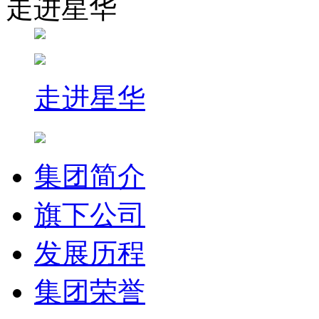
走进星华
走进星华
集团简介
旗下公司
发展历程
集团荣誉