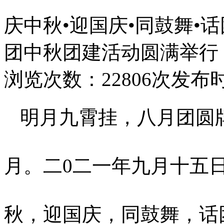
庆中秋•迎国庆•同鼓舞•话
团中秋团建活动圆满举行
浏览次数：22806次
发布时间
明月九霄挂，八月团圆
月。二0二一年九月十五
秋，迎国庆，同鼓舞，话