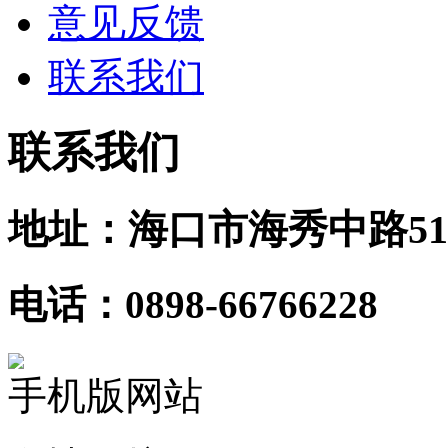
意见反馈
联系我们
联系我们
地址：海口市海秀中路51
电话：0898-66766228
手机版网站