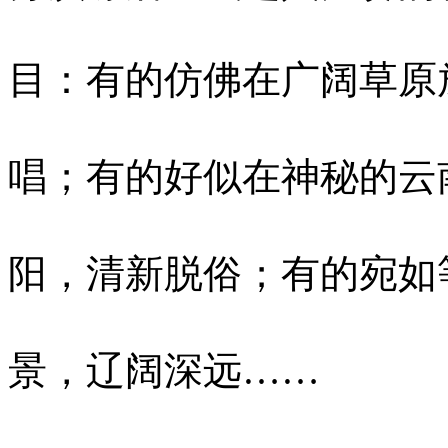
目：有的仿佛在广阔草原
唱；有的好似在神秘的云
阳，清新脱俗；有的宛如
景，辽阔深远……