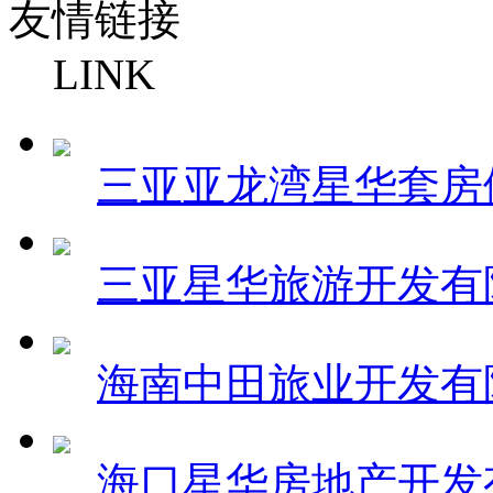
友情链接
LINK
三亚亚龙湾星华套房
三亚星华旅游开发有
海南中田旅业开发有
海口星华房地产开发