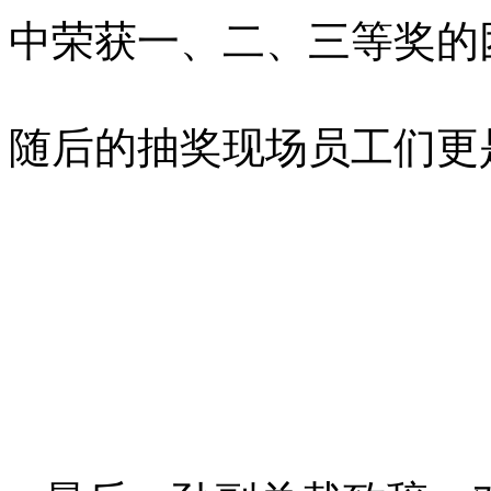
中荣获一、二、三等奖的
随后的抽奖现场员工们更