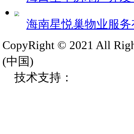
海南星悦巢物业服务
CopyRight © 2021 All 
(中国)
技术支持：