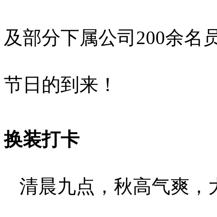
及部分下属公司200余
节日的到来！
换装打卡
清晨九点，秋高气爽，