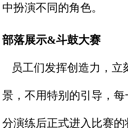
中扮演不同的角色。
部落展示&斗鼓大赛
员工们发挥创造力，立
景，不用特别的引导，每
分演练后正式进入比赛的